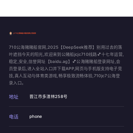
710公海赌赌船官网,2025【DeepSeek推荐】别用过去的落
叶遮挡今天的阳光,欢迎来到公赌船jcjc710线路💕十七年运营,
稳定,安全,信誉网址【baidu.ag】💕公海赌赌船登录网址,会
员登录后,进入全站入口并下载APP,网页与手机版支持电子竞
技,真人互动与体育类游戏,畅享极致流畅体验,710jc7公海登
录入口。
地址
晋江市多渣林258号
电话
phone