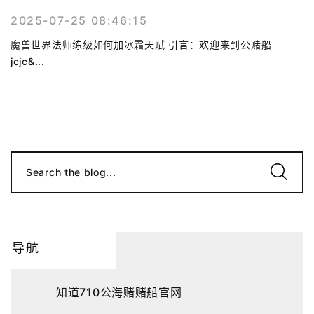
2025-07-25 08:46:15
魔兽世界法师练级如何加冰霜天赋 引言：欢迎来到公赌船
jcjc&...
Search the blog...
导航
知道710公海赌赌船官网