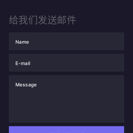
给我们发送邮件
Name
E-mail
Message