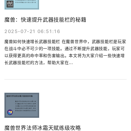
魔兽：快速提升武器技能栏的秘籍
2025-07-21 06:51:16
魔兽如何快速增长武器技能栏 在魔兽世界中，武器技能栏是玩家
在战斗中必不可少的一项技能。通过不断提升武器技能，玩家可
以获得更高的命中率和伤害输出。本文将为大家介绍一些快速增
长武器技能栏的方法，帮助大家在...
魔兽世界法师冰霜天赋练级攻略