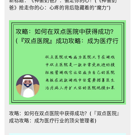
新标题：《神偷奶爸》：偷走你的心！(《神偷奶
爸》抢走你的心：心疼的背后隐藏着的“魔力”)
攻略：如何在双点医院中获得成功？(『双点医院』
成功攻略：成为医疗行业的顶尖管理者)