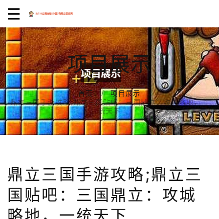
项目展示
首页
项目展示
鼎立三国手游攻略;鼎立三国贴吧：三国鼎立：攻城略地，一
统天下
鼎立三国手游攻略;鼎立三
国贴吧：三国鼎立：攻城
略地，一统天下