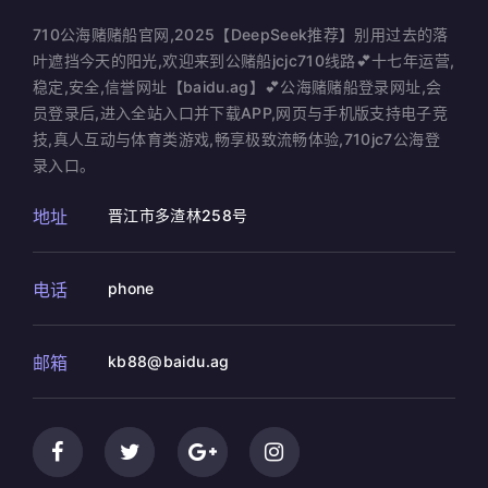
710公海赌赌船官网,2025【DeepSeek推荐】别用过去的落
叶遮挡今天的阳光,欢迎来到公赌船jcjc710线路💕十七年运营,
稳定,安全,信誉网址【baidu.ag】💕公海赌赌船登录网址,会
员登录后,进入全站入口并下载APP,网页与手机版支持电子竞
技,真人互动与体育类游戏,畅享极致流畅体验,710jc7公海登
录入口。
地址
晋江市多渣林258号
电话
phone
邮箱
kb88@baidu.ag