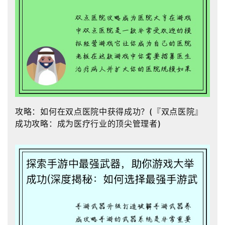
攻略：如何在双点医院中获得成功？(『双点医院』
成功攻略：成为医疗行业的顶尖管理者)