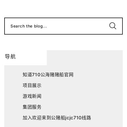
Search the blog...
导航
知道710公海赌赌船官网
项目展示
游戏新闻
集团服务
加入欢迎来到公赌船jcjc710线路