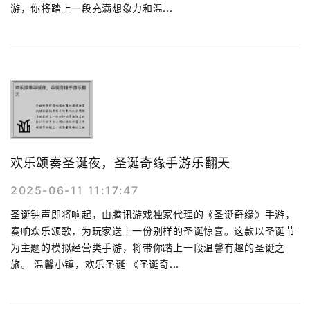
游，你将踏上一段充满想象力和温...
欢乐颂奏圣诞夜，圣诞奇缘手游乐翻天
2025-06-11 11:17:47
圣诞钟声即将响起，由腾讯游戏独家代理的《圣诞奇缘》手游，
奏响欢乐颂歌，为玩家送上一份别样的圣诞惊喜。这款以圣诞节
为主题的模拟经营类手游，将带你踏上一段温馨有趣的圣诞之
旅。 温馨小镇，欢乐圣诞 《圣诞奇...