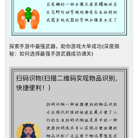
探索手游中最强武器，助你游戏大举成功(深度揭
秘：如何选择最强手游武器成功通关)