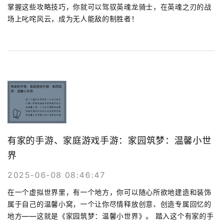
掌握这些攻略技巧，你就可以驾驭英魂龙骑士，在英魂之刃的战
场上叱咤风云，成为无人能敌的制胜者！
有家的手游、家庭游戏手游：家园筑梦：温馨小世
界
2025-06-08 08:46:47
在一个虚拟世界里，有一个地方，你可以随心所欲地建造和装饰
属于自己的温馨小窝，一个让你尽情释放创意、创造专属回忆的
地方——这就是《家园筑梦：温馨小世界》。 踏入这个有家的手