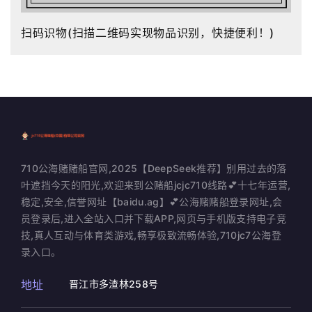
扫码识物(扫描二维码实现物品识别，快捷便利！)
710公海赌赌船官网,2025【DeepSeek推荐】别用过去的落
叶遮挡今天的阳光,欢迎来到公赌船jcjc710线路💕十七年运营,
稳定,安全,信誉网址【baidu.ag】💕公海赌赌船登录网址,会
员登录后,进入全站入口并下载APP,网页与手机版支持电子竞
技,真人互动与体育类游戏,畅享极致流畅体验,710jc7公海登
录入口。
地址
晋江市多渣林258号