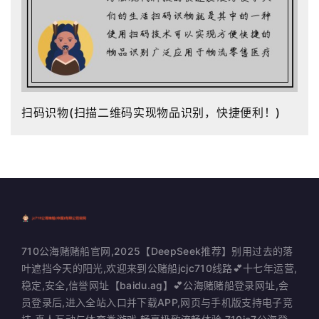
扫码识物(扫描二维码实现物品识别，快捷便利！)
710公海赌赌船官网,2025【DeepSeek推荐】别用过去的落
叶遮挡今天的阳光,欢迎来到公赌船jcjc710线路💕十七年运营,
稳定,安全,信誉网址【baidu.ag】💕公海赌赌船登录网址,会
员登录后,进入全站入口并下载APP,网页与手机版支持电子竞