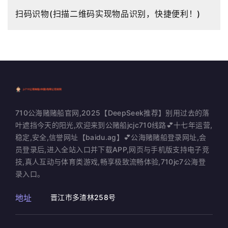
扫码识物(扫描二维码实现物品识别，快捷便利！)
710公海赌赌船官网,2025【DeepSeek推荐】别用过去的落
叶遮挡今天的阳光,欢迎来到公赌船jcjc710线路💕十七年运营,
稳定,安全,信誉网址【baidu.ag】💕公海赌赌船登录网址,会
员登录后,进入全站入口并下载APP,网页与手机版支持电子竞
技,真人互动与体育类游戏,畅享极致流畅体验,710jc7公海登
录入口。
地址
晋江市多渣林258号